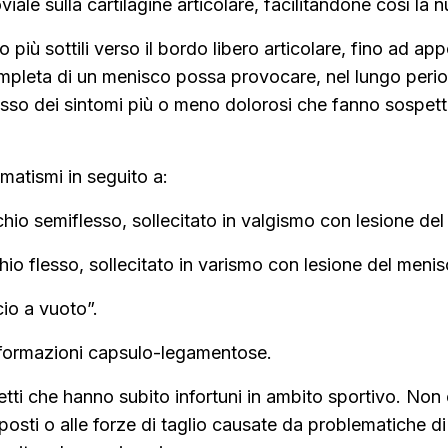
viale sulla cartilagine articolare, facilitandone così la n
più sottili verso il bordo libero articolare, fino ad appo
mpleta di un menisco possa provocare, nel lungo peri
sso dei sintomi più o meno dolorosi che fanno sospetta
matismi in seguito a:
chio semiflesso, sollecitato in valgismo con lesione de
chio flesso, sollecitato in varismo con lesione del meni
io a vuoto”.
 formazioni capsulo-legamentose.
etti che hanno subito infortuni in ambito sportivo. Non 
oposti o alle forze di taglio causate da problematiche d