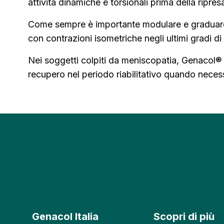
attività dinamiche e torsionali prima della ripresa
Come sempre è importante modulare e graduare le
con contrazioni isometriche negli ultimi gradi d
Nei soggetti colpiti da meniscopatia, Genacol® si 
recupero nel periodo riabilitativo quando neces
Genacol Italia
Scopri di più