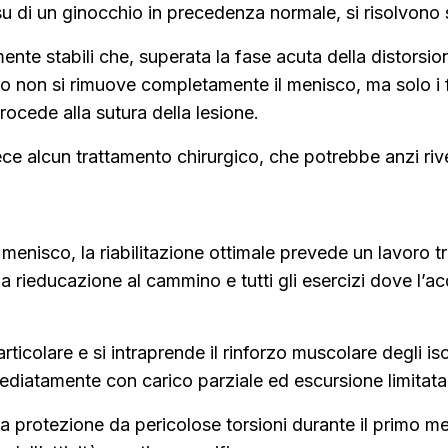
 di un ginocchio in precedenza normale, si risolvono s
nte stabili che, superata la fase acuta della distorsion
to non si rimuove completamente il menisco, ma solo i f
ocede alla sutura della lesione.
ce alcun trattamento chirurgico, che potrebbe anzi riv
enisco, la riabilitazione ottimale prevede un lavoro tra
o, la rieducazione al cammino e tutti gli esercizi dove l’
icolare e si intraprende il rinforzo muscolare degli ischi
mediatamente con carico parziale ed escursione limitata
la protezione da pericolose torsioni durante il primo m