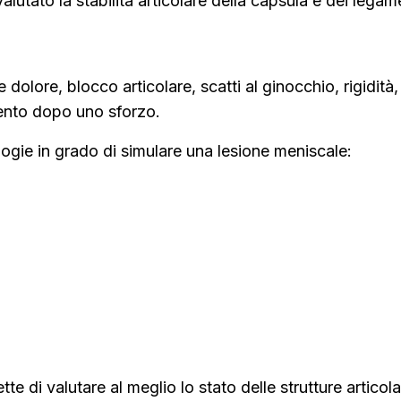
lutato la stabilità articolare della capsula e dei legame
 dolore, blocco articolare, scatti al ginocchio, rigidità, 
mento dopo uno sforzo.
ogie in grado di simulare una lesione meniscale:
 di valutare al meglio lo stato delle strutture articola